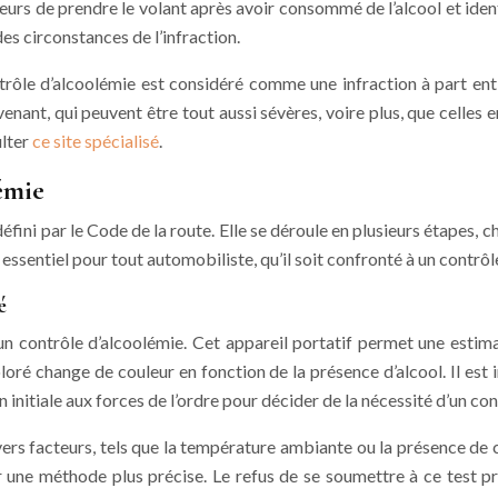
teurs de prendre le volant après avoir consommé de l’alcool et ident
es circonstances de l’infraction.
rôle d’alcoolémie est considéré comme une infraction à part entiè
nant, qui peuvent être tout aussi sévères, voire plus, que celles 
ulter
ce site spécialisé
.
émie
éfini par le Code de la route. Elle se déroule en plusieurs étapes,
sentiel pour tout automobiliste, qu’il soit confronté à un contrôle 
é
n contrôle d’alcoolémie. Cet appareil portatif permet une estimati
loré change de couleur en fonction de la présence d’alcool. Il est 
n initiale aux forces de l’ordre pour décider de la nécessité d’un co
 divers facteurs, tels que la température ambiante ou la présence 
par une méthode plus précise. Le refus de se soumettre à ce test 