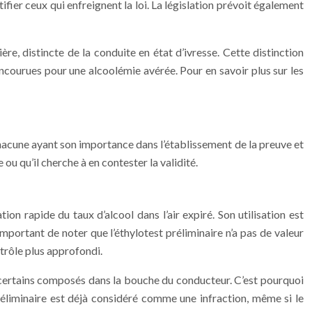
ifier ceux qui enfreignent la loi. La législation prévoit également
re, distincte de la conduite en état d’ivresse. Cette distinction
encourues pour une alcoolémie avérée. Pour en savoir plus sur les
 chacune ayant son importance dans l’établissement de la preuve et
ou qu’il cherche à en contester la validité.
on rapide du taux d’alcool dans l’air expiré. Son utilisation est
important de noter que l’éthylotest préliminaire n’a pas de valeur
ntrôle plus approfondi.
de certains composés dans la bouche du conducteur. C’est pourquoi
préliminaire est déjà considéré comme une infraction, même si le