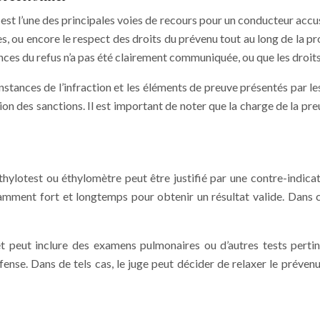
l est l’une des principales voies de recours pour un conducteur ac
ées, ou encore le respect des droits du prévenu tout au long de la p
ences du refus n’a pas été clairement communiquée, ou que les droits
stances de l’infraction et les éléments de preuve présentés par les
ion des sanctions. Il est important de noter que la charge de la p
thylotest ou éthylomètre peut être justifié par une contre-indica
fisamment fort et longtemps pour obtenir un résultat valide. Dans
t peut inclure des examens pulmonaires ou d’autres tests pertinen
fense. Dans de tels cas, le juge peut décider de relaxer le préve