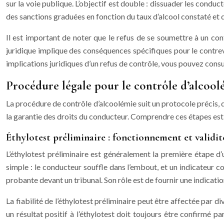
sur la voie publique. L’objectif est double : dissuader les conduc
des sanctions graduées en fonction du taux d’alcool constaté et d
Il est important de noter que le refus de se soumettre à un cont
juridique implique des conséquences spécifiques pour le contreve
implications juridiques d’un refus de contrôle, vous pouvez cons
Procédure légale pour le contrôle d’alcool
La procédure de contrôle d’alcoolémie suit un protocole précis, d
la garantie des droits du conducteur. Comprendre ces étapes est es
Éthylotest préliminaire : fonctionnement et validit
L’éthylotest préliminaire est généralement la première étape d’u
simple : le conducteur souffle dans l’embout, et un indicateur co
probante devant un tribunal. Son rôle est de fournir une indicatio
La fiabilité de l’éthylotest préliminaire peut être affectée par
un résultat positif à l’éthylotest doit toujours être confirmé 