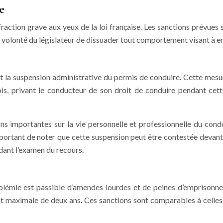
e
action grave aux yeux de la loi française. Les sanctions prévues s
a volonté du législateur de dissuader tout comportement visant à entr
a suspension administrative du permis de conduire. Cette mesure,
 mois, privant le conducteur de son droit de conduire pendant ce
importantes sur la vie personnelle et professionnelle du conduct
portant de noter que cette suspension peut être contestée devant l
ndant l’examen du recours.
coolémie est passible d’amendes lourdes et de peines d’emprison
t maximale de deux ans. Ces sanctions sont comparables à celles p